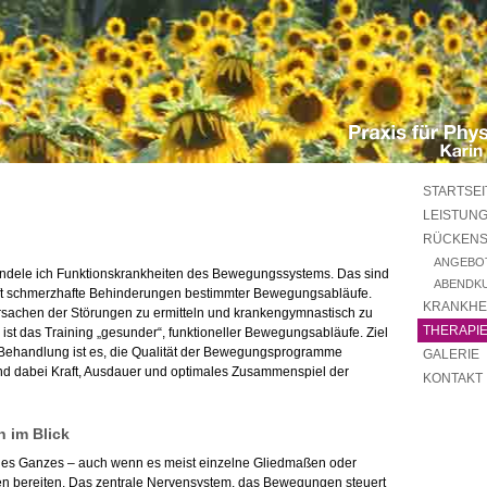
STARTSEI
LEISTUN
RÜCKEN
ANGEBO
andele ich Funktionskrankheiten des Bewegungssystems. Das sind
ABENDKU
oft schmerzhafte Behinderungen bestimmter Bewegungsabläufe.
KRANKHE
Ursachen der Störungen zu ermitteln und krankengymnastisch zu
THERAPI
ist das Training „gesunder“, funktioneller Bewegungsabläufe. Ziel
 Behandlung ist es, die Qualität der Bewegungsprogramme
GALERIE
nd dabei Kraft, Ausdauer und optimales Zusammenspiel der
KONTAKT
 im Blick
ches Ganzes – auch wenn es meist einzelne Gliedmaßen oder
en bereiten. Das zentrale Nervensystem, das Bewegungen steuert