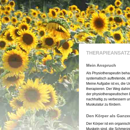
THERAPIEANSATZ
Mein Anspruch
Als Physiotherapeutin beh
systematisch auftretende, 
Meine Aufgabe ist es, die 
therapieren. Der Weg dahin 
der physiotherapeutischen
nachhaltig zu verbessern u
Muskulatur zu fördern.
Den Körper als Ganzen
Der Körper ist ein organis
Muskeln sind, die Schmerz