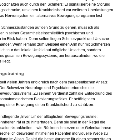
t Botschaften auch durch den Schmerz: Er signalisiert eine Störung
ngsschranke, um einen Krankheitsherd vor weiteren Überlastungen
 das Nervensystem ein alternatives Bewegungsprogramm fest
 Schmerzzuständen auf den Grund zu gehen, muss ich als
er in seiner Gesamtheit einschließlich psychischer und
n im Blick haben. Denn selten liegen Schmerzpunkt und Ursache
inander. Wenn jemand zum Beispiel einen Arm nur mit Schmerzen
nicht nur das lokale Umfeld auf mögliche Ursachen, sondern
 des gesamten Bewegungssystems, um herauszufinden, wo die
 liegt.
ngstraining
s seit vielen Jahren erfolgreich nach dem therapeutischen Ansatz
 Der Schweizer Neurologe und Psychiater erforschte die
Bewegungssystems. Zu seinem Verdienst zählt die Entdeckung des
somatomotorischen Blockierungseffekts. Er befähigt den
ung einer Bewegung einen Krankheitsherd zu schützen.
rundlegende „Inventur“ der alltäglichen Bewegungsroutine:
iten rät er zu hinterfragen. Denn sie sind in der Regel die
vilisationskrankheiten – wie Rückenschmerzen oder Gelenkarthrose.
reche ich deswegen mit meinen Patienten individuelle Wege zu
ung im Alltag. Das ist die beste Vorsorge für einen schmerzfreien