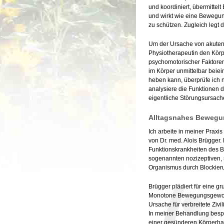
und koordiniert, übermittel
und wirkt wie eine Bewegu
zu schützen. Zugleich legt
Um der Ursache von akuten
Physiotherapeutin den Körp
psychomotorischer Faktore
im Körper unmittelbar beie
heben kann, überprüfe ich 
analysiere die Funktionen
eigentliche Störungsursache
Alltagsnahes Bewegu
Ich arbeite in meiner Praxi
von Dr. med. Alois Brügger.
Funktionskrankheiten des 
sogenannten nozizeptiven, 
Organismus durch Blockier
Brügger plädiert für eine g
Monotone Bewegungsgewohnhe
Ursache für verbreitete Zi
In meiner Behandlung besp
einer gesünderen Körperhalt