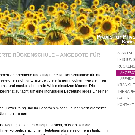
STARTSEI
ERTE RÜCKENSCHULE – ANGEBOTE FÜR
LEISTUN
RÜCKEN
ANGEBO
hmen zielorientierte und alltagnahe Rückenschulkurse für Ihre
ABENDKU
se eignen sich für Einsteiger, die erfahren möchten, wie sie ihren
KRANKHE
gelenk- und muskelschonende Weise einsetzen können. Die
 begrenzt auf acht, um eine individuelle Betreuung jedes Einzelnen
THERAPI
GALERIE
KONTAKT
rag (PowerPoint) und im Gespräch mit den Teilnehmern erarbeitet
Übungen trainiert.
Bewegungsalltag“ im Mittelpunkt steht, müssen sich die
mer körperlich nicht mehr betätigen als sie es ohnehin täglich im