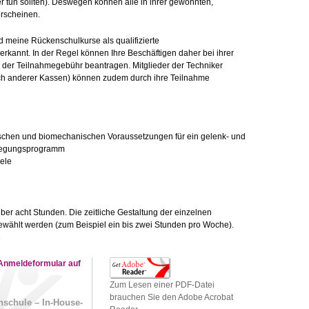
r tun sollten). Deswegen können alle in ihrer gewohnten,
rscheinen.
 meine Rückenschulkurse als qualifizierte
annt. In der Regel können Ihre Beschäftigen daher bei ihrer
der Teilnahmegebühr beantragen. Mitglieder der Techniker
ch anderer Kassen) können zudem durch ihre Teilnahme
schen und biomechanischen Voraussetzungen für ein gelenk- und
egungsprogramm
ele
über acht Stunden. Die zeitliche Gestaltung der einzelnen
ewählt werden (zum Beispiel ein bis zwei Stunden pro Woche).
 Anmeldeformular auf
Zum Lesen einer PDF-Datei
brauchen Sie den Adobe Acrobat
enschule – In-House-