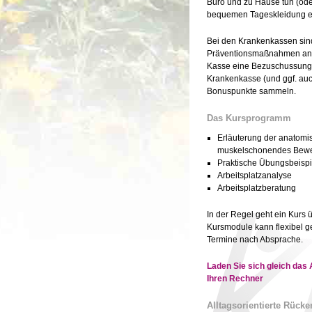
Büro und zu Hause tun (ode
bequemen Tageskleidung e
Bei den Krankenkassen sind
Präventionsmaßnahmen anerk
Kasse eine Bezuschussung 
Krankenkasse (und ggf. au
Bonuspunkte sammeln.
Das Kursprogramm
Erläuterung der anatomi
muskelschonendes Bew
Praktische Übungsbeispi
Arbeitsplatzanalyse
Arbeitsplatzberatung
In der Regel geht ein Kurs 
Kursmodule kann flexibel g
Termine nach Absprache.
Laden Sie sich gleich das
Ihren Rechner
Alltagsorientierte Rück